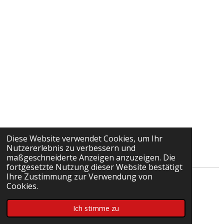
Diese Website verwendet Cookies, um Ihr
Nutzererlebnis zu verbessern und
maßgeschneiderte Anzeigen anzuzeigen. Die
fortgesetzte Nutzung dieser Website bestätigt
Ihre Zustimmung zur Verwendung von
© 2022 - 2026 Talentstützpunkt Bezirksjugend
Cookies.
Unterland
Ich stimme zu
Mit Unterstützung von
Webador