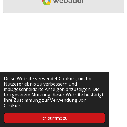
Diese Website verwendet Cookies, um Ihr
Nutzererlebnis zu verbessern und
maßgeschneiderte Anzeigen anzuzeigen. Die
fortgesetzte Nutzung dieser Website bestätigt
Ihre Zustimmung zur Verwendung von
© 2022 - 2026 Talentstützpunkt Bezirksjugend
Cookies.
Unterland
Ich stimme zu
Mit Unterstützung von
Webador