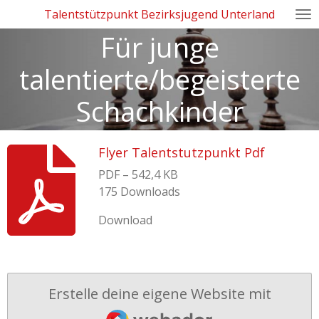
Talentstützpunkt Bezirksjugend Unterland
Zum
Hauptinhalt
Für junge
springen
talentierte/begeisterte
Schachkinder
Flyer Talentstutzpunkt Pdf
PDF – 542,4 KB
175 Downloads
Download
Erstelle deine eigene Website mit
Webador