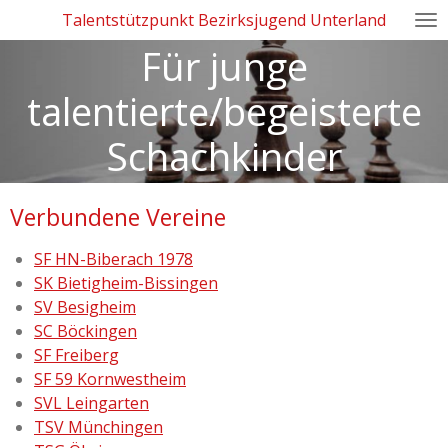
Talentstützpunkt Bezirksjugend Unterland
Zum
Hauptinhalt
Für junge
springen
talentierte/begeisterte
Schachkinder
Verbundene Vereine
SF HN-Biberach 1978
SK Bietigheim-Bissingen
SV Besigheim
SC Böckingen
SF Freiberg
SF 59 Kornwestheim
SVL Leingarten
TSV Münchingen