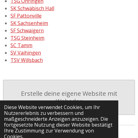
TSG Öhringen
SK Schwäbisch Hall
SF Pattonville
SK Sachsenheim
SF Schwaigern
TSG Steinheim
SC Tamm
SV Vaihingen
TSV Willsbach
Erstelle deine eigene Website mit
Webador
Diese Website verwendet Cookies, um Ihr
Nutzererlebnis zu verbessern und
maßgeschneiderte Anzeigen anzuzeigen. Die
fortgesetzte Nutzung dieser Website bestätigt
Ihre Zustimmung zur Verwendung von
© 2022 - 2026 Talentstützpunkt Bezirksjugend
Cookies.