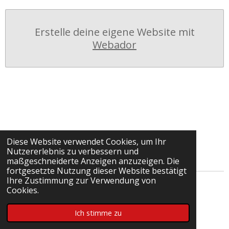
Erstelle deine eigene Website mit
Webador
Diese Website verwendet Cookies, um Ihr
Nutzererlebnis zu verbessern und
maßgeschneiderte Anzeigen anzuzeigen. Die
fortgesetzte Nutzung dieser Website bestätigt
Ihre Zustimmung zur Verwendung von
© 2022 - 2026 Talentstützpunkt Bezirksjugend
Cookies.
Unterland
Ich stimme zu
Mit Unterstützung von
Webador