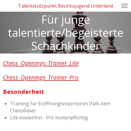
Talentstützpunkt Bezirksjugend Unterland
Zum
Hauptinhalt
Für junge
springen
talentierte/begeisterte
Schachkinder
Chess_Openings_Trainer_Lite
Chess_Openings_Trainer_Pro
Besonderheit
Training für Eröffnungsrepertoires (falls kein
ChessBase)
Lite kostenfrei - Pro kostenpflichtig