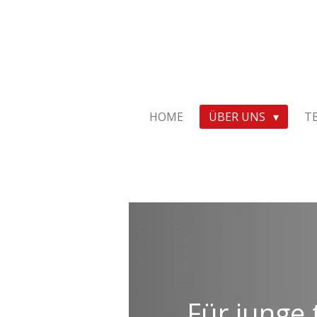
Zum
Hauptinhalt
springen
HOME
ÜBER UNS
T
Für junge 