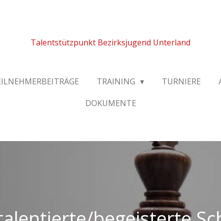
Talentstützpunkt Bezirksjugend Unterland
EILNEHMERBEITRÄGE
TRAINING
TURNIERE
DOKUMENTE
talentierte/begeisterte S