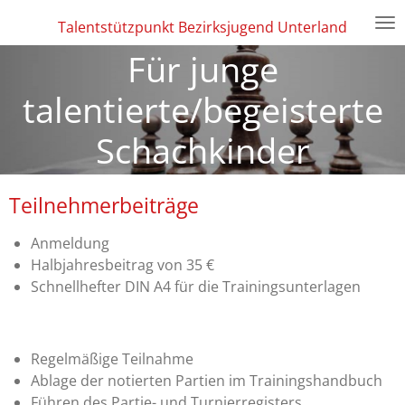
Zum
Talentstützpunkt Bezirksjugend Unterland
Hauptinhalt
Für junge
springen
talentierte/begeisterte
Schachkinder
Teilnehmerbeiträge
Anmeldung
Halbjahresbeitrag von 35 €
Schnellhefter DIN A4 für die Trainingsunterlagen
Regelmäßige Teilnahme
Ablage der notierten Partien im Trainingshandbuch
Führen des Partie- und Turnierregisters